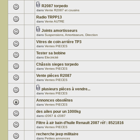
R2087 torpedo
dans
Vente R2087 et cousins
Radio TRPP13
dans
Vente AUTRE
Joints amortisseurs
dans
Suspensions, Amortisseurs, Direction
Vitres de coin arrière TP3
dans
Ventes PIECES
Tester sa bobine
dans
Electricité
Châssis sieges torpedo
dans
Ventes PIECES
Vente pièces R2087
dans
Ventes PIECES
plusieurs pièces à vendre...
dans
Ventes PIECES
Annonces obsolètes
dans
Ventes PIECES
des ailes pour un 1000kg
dans
r2067 & r2087
Filtre à air bain d’huile Renault 2087 réf : 8521816
dans
Ventes PIECES
recherche jeep militaire
dans
Petites annonces