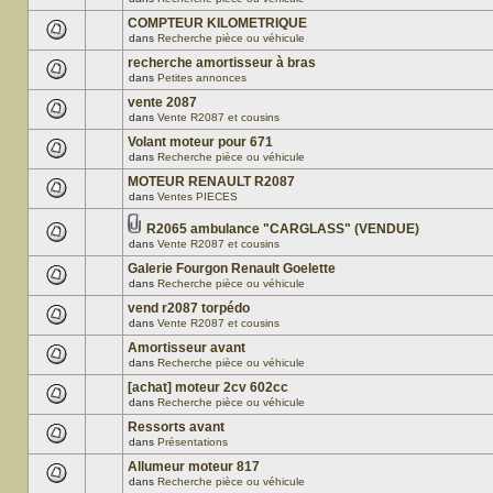
COMPTEUR KILOMETRIQUE
dans
Recherche pièce ou véhicule
recherche amortisseur à bras
dans
Petites annonces
vente 2087
dans
Vente R2087 et cousins
Volant moteur pour 671
dans
Recherche pièce ou véhicule
MOTEUR RENAULT R2087
dans
Ventes PIECES
R2065 ambulance "CARGLASS" (VENDUE)
dans
Vente R2087 et cousins
Galerie Fourgon Renault Goelette
dans
Recherche pièce ou véhicule
vend r2087 torpédo
dans
Vente R2087 et cousins
Amortisseur avant
dans
Recherche pièce ou véhicule
[achat] moteur 2cv 602cc
dans
Recherche pièce ou véhicule
Ressorts avant
dans
Présentations
Allumeur moteur 817
dans
Recherche pièce ou véhicule