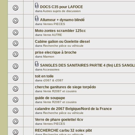
DOCS C35 pour LAFOCE
dans
Autres sujets de discussion
Allumeur + dynamo blindé
dans
Ventes PIECES
Moto zontes scrambler 125cc
dans
Vente AUTRE
Cabine galion ou Goelette diesel
dans
Recherche pièce ou véhicule
prise elecrique à broche
dans
Marmon
SANGLES DES SANITAIRES PARTIE 4 (fin) LES SANG
dans
Accessoires
toit en toile
dans
r2067 & r2087
cherche ganitures de siege torpédo
dans
Vente R2087 et cousins
guide de soupape
dans
Vente R2087 et cousins
calandre de 2067 Belgique/Nord de la France
dans
Recherche pièce ou véhicule
Verre de phare goelette/ 4cv
dans
Ventes PIECES
RECHERCHE carbu 32 solex pibt
dans
Recherche pièce ou véhicule