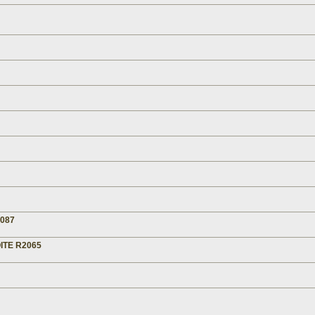
2087
ITE R2065