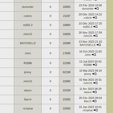
23 Fév 2024 10:00
dumortier
0
16583
dumortier
29 Déc 2023 14:22
colorin
0
21197
colorin
10 Déc 2023 17:25
m201-2
0
16884
m201-2
26 Nov 2023 17:59
John31
0
16606
John31
13 Nov 2023 21:10
BAYONELLE
0
18388
BAYONELLE
16 Oct 2023 11:03
John
0
17695
John
13 Juil 2023 03:43
R2086
0
22286
R2086
10 Mai 2023 09:19
jimmy
0
62198
jimmy
02 Mai 2023 20:31
John31
0
22685
John31
11 Avr 2023 08:29
tatave
0
22428
tatave
26 Fév 2023 09:04
Barch
0
23300
Barch
15 Jan 2023 10:01
richphat
0
22993
richphat