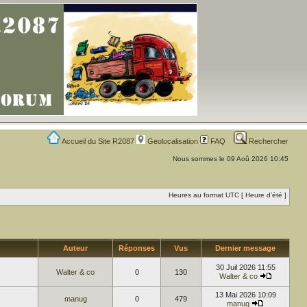
Accueil du Site R2087
Geolocalisation
FAQ
Rechercher
Nous sommes le 09 Aoû 2026 10:45
Heures au format UTC [ Heure d’été ]
Auteur
Réponses
Vus
Dernier message
30 Juil 2026 11:55
Walter & co
0
130
Walter & co
13 Mai 2026 10:09
manug
0
479
manug