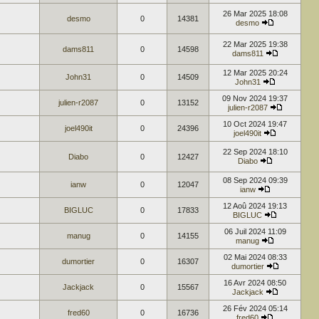
26 Mar 2025 18:08
desmo
0
14381
desmo
22 Mar 2025 19:38
dams811
0
14598
dams811
12 Mar 2025 20:24
John31
0
14509
John31
09 Nov 2024 19:37
julien-r2087
0
13152
julien-r2087
10 Oct 2024 19:47
joel490it
0
24396
joel490it
22 Sep 2024 18:10
Diabo
0
12427
Diabo
08 Sep 2024 09:39
ianw
0
12047
ianw
12 Aoû 2024 19:13
BIGLUC
0
17833
BIGLUC
06 Juil 2024 11:09
manug
0
14155
manug
02 Mai 2024 08:33
dumortier
0
16307
dumortier
16 Avr 2024 08:50
Jackjack
0
15567
Jackjack
26 Fév 2024 05:14
fred60
0
16736
fred60