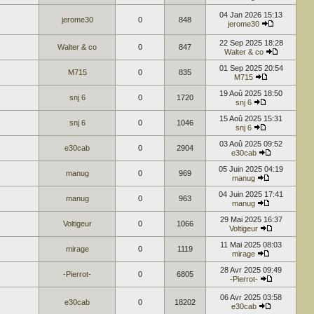
04 Jan 2026 15:13
jerome30
0
848
jerome30
22 Sep 2025 18:28
Walter & co
0
847
Walter & co
01 Sep 2025 20:54
M715
0
835
M715
19 Aoû 2025 18:50
snj 6
0
1720
snj 6
15 Aoû 2025 15:31
snj 6
0
1046
snj 6
03 Aoû 2025 09:52
e30cab
0
2904
e30cab
05 Juin 2025 04:19
manug
0
969
manug
04 Juin 2025 17:41
manug
0
963
manug
29 Mai 2025 16:37
Voltigeur
0
1066
Voltigeur
11 Mai 2025 08:03
mirage
0
1119
mirage
28 Avr 2025 09:49
-Pierrot-
0
6805
-Pierrot-
06 Avr 2025 03:58
e30cab
0
18202
e30cab