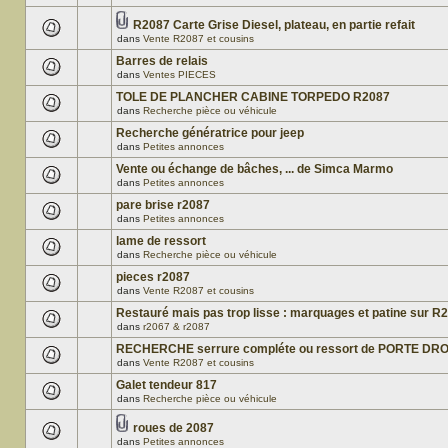
R2087 Carte Grise Diesel, plateau, en partie refait
dans
Vente R2087 et cousins
Barres de relais
dans
Ventes PIECES
TOLE DE PLANCHER CABINE TORPEDO R2087
dans
Recherche pièce ou véhicule
Recherche génératrice pour jeep
dans
Petites annonces
Vente ou échange de bâches, ... de Simca Marmo
dans
Petites annonces
pare brise r2087
dans
Petites annonces
lame de ressort
dans
Recherche pièce ou véhicule
pieces r2087
dans
Vente R2087 et cousins
Restauré mais pas trop lisse : marquages et patine sur R
dans
r2067 & r2087
RECHERCHE serrure compléte ou ressort de PORTE DRO
dans
Vente R2087 et cousins
Galet tendeur 817
dans
Recherche pièce ou véhicule
roues de 2087
dans
Petites annonces