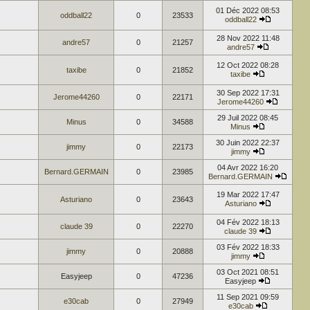
01 Déc 2022 08:53
oddball22
0
23533
oddball22
28 Nov 2022 11:48
andre57
0
21257
andre57
12 Oct 2022 08:28
taxibe
0
21852
taxibe
30 Sep 2022 17:31
Jerome44260
0
22171
Jerome44260
29 Juil 2022 08:45
Minus
0
34588
Minus
30 Juin 2022 22:37
jimmy
0
22173
jimmy
04 Avr 2022 16:20
Bernard.GERMAIN
0
23985
Bernard.GERMAIN
19 Mar 2022 17:47
Asturiano
0
23643
Asturiano
04 Fév 2022 18:13
claude 39
0
22270
claude 39
03 Fév 2022 18:33
jimmy
0
20888
jimmy
03 Oct 2021 08:51
Easyjeep
0
47236
Easyjeep
11 Sep 2021 09:59
e30cab
0
27949
e30cab