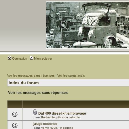
Connexion
M’enregistrer
Voir les messages sans réponses
|
Voir les sujets actifs
Index du forum
Voir les messages sans réponses
Daf 400 diesel kit embrayage
dans
Recherche pièce ou véhicule
jauge essence
dans
Vente R2087 et cousins