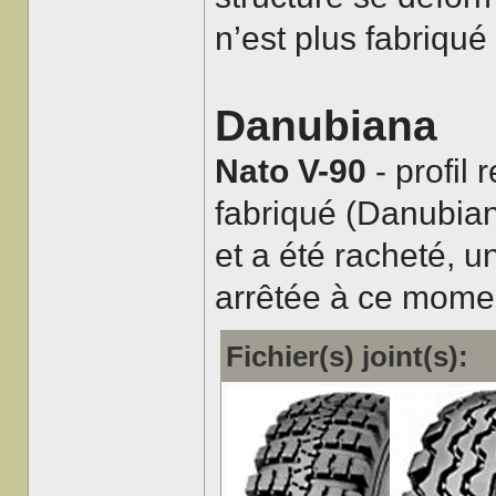
n’est plus fabriqué
Danubiana
Nato V-90
- profil
fabriqué (Danubiana
et a été racheté, u
arrêtée à ce momen
Fichier(s) joint(s):