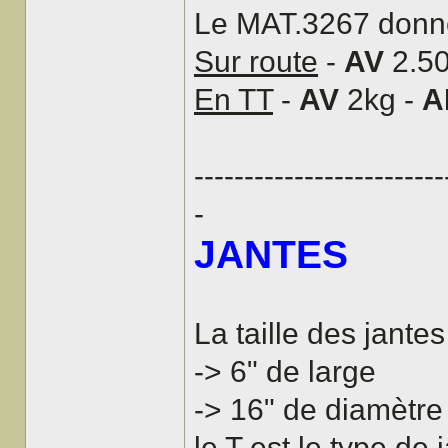
Le MAT.3267 donne
Sur route
-
AV
2.50
En TT
-
AV
2kg -
A
-------------------------
-
JANTES
La taille des jantes
-> 6" de large
-> 16" de diamètre
le T est le type de 