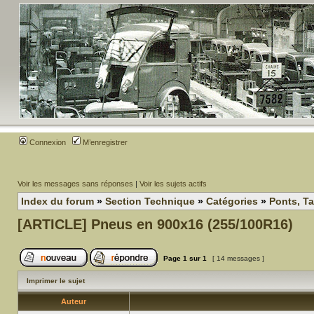
Connexion
M’enregistrer
Voir les messages sans réponses
|
Voir les sujets actifs
Index du forum
»
Section Technique
»
Catégories
»
Ponts, T
[ARTICLE] Pneus en 900x16 (255/100R16)
Page
1
sur
1
[ 14 messages ]
Imprimer le sujet
Auteur