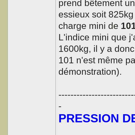
prend bêtement une
essieux soit 825kg
charge mini de
10
L'indice mini que j
1600kg, il y a don
101 n'est même pas 
démonstration).
-------------------------
-
PRESSION D