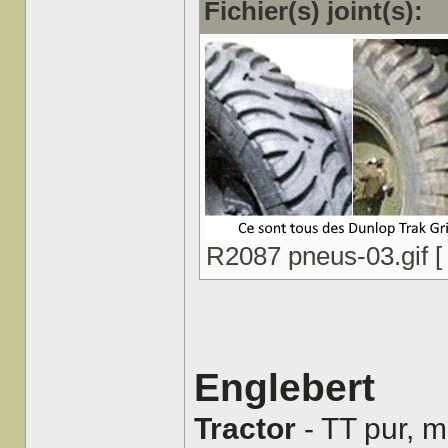
Fichier(s) joint(s):
R2087 pneus-03.gif [ 
Englebert
Tractor
- TT pur, 