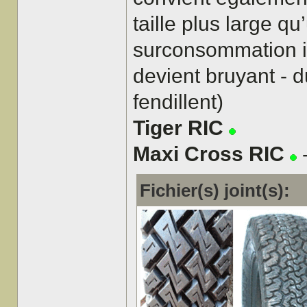
taille plus large q
surconsommation impo
devient bruyant - 
fendillent)
Tiger RIC
Maxi Cross RIC
-
Fichier(s) joint(s):