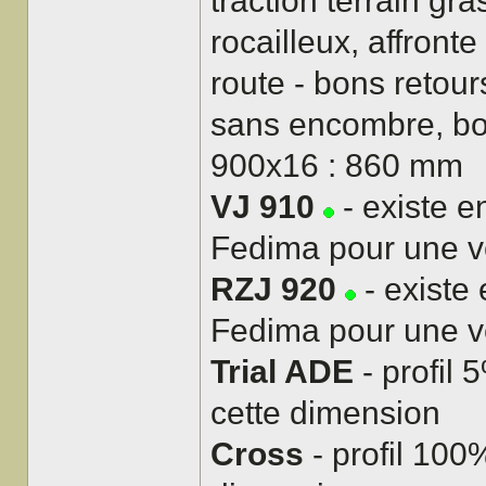
traction terrain gr
rocailleux, affronte
route - bons retou
sans encombre, bon
900x16 : 860 mm
VJ 910
- existe e
Fedima pour une ve
RZJ 920
- existe
Fedima pour une ve
Trial ADE
- profil 
cette dimension
Cross
- profil 100