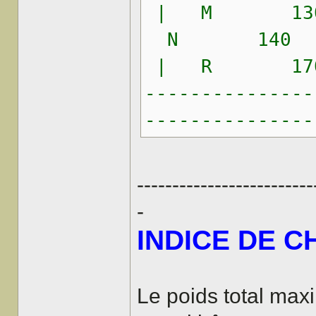
| M 13
N 140 
| R 17
---------------
---------------
-------------------------
-
INDICE DE 
Le poids total ma