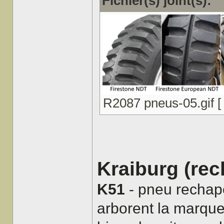
Fichier(s) joint(s):
R2087 pneus-05.gif [ 
Kraiburg (rec
K51
- pneu rechapé
arborent la marque