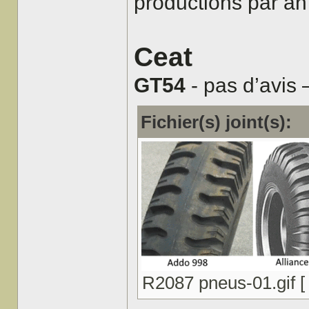
productions par an 
Ceat
GT54
- pas d’avis 
Fichier(s) joint(s):
R2087 pneus-01.gif [ 