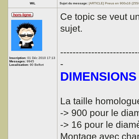
WiL
Sujet du message:
[ARTICLE] Pneus en 900x16 (255
Ce topic se veut un 
sujet.
-------------------------
Inscription:
01 Déc 2010 17:13
-
Messages:
9945
Localisation:
90 Belfort
DIMENSIONS
La taille homologu
-> 900 pour le dia
-> 16 pour le diamè
Montage avec cham