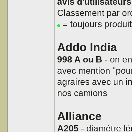
avis d'utilisateurs
Classement par or
= toujours produi
Addo India
998 A ou B
- on en
avec mention "pour
agraires avec un in
nos camions
Alliance
A205
- diamètre lé