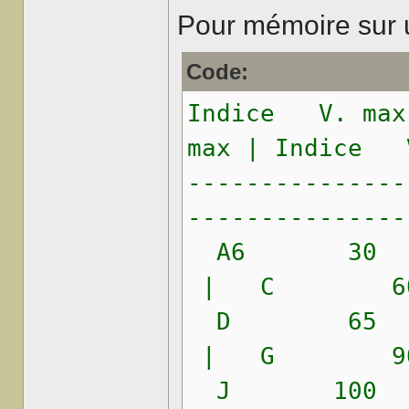
Pour mémoire sur 
Code:
Indice V. max
max | Indice 
---------------
---------------
A6 30 
| C 60
D 65 
| G 90
J 100 