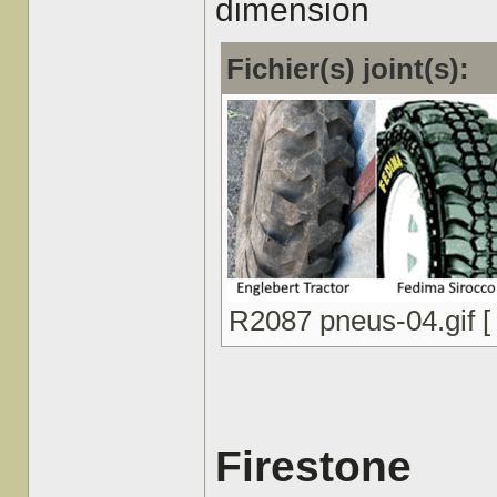
dimension
Fichier(s) joint(s):
R2087 pneus-04.gif [ 
Firestone